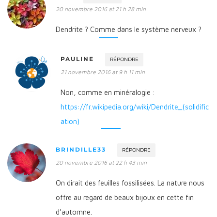
20 novembre 2016 at 21 h 28 min
Dendrite ? Comme dans le système nerveux ?
PAULINE
RÉPONDRE
21 novembre 2016 at 9 h 11 min
Non, comme en minéralogie :
https://fr.wikipedia.org/wiki/Dendrite_(solidific
ation)
BRINDILLE33
RÉPONDRE
20 novembre 2016 at 22 h 43 min
On dirait des feuilles fossilisées. La nature nous
offre au regard de beaux bijoux en cette fin
d’automne.