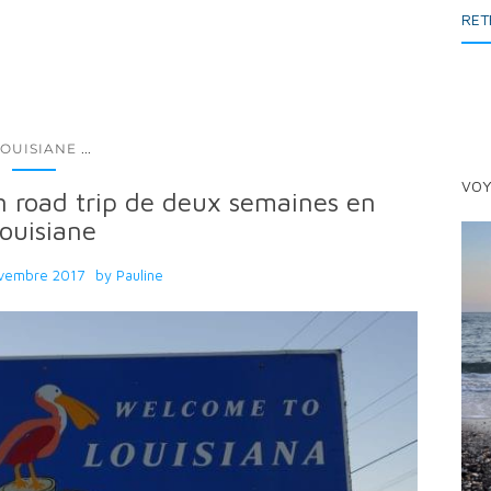
RET
...
LOUISIANE
VOY
un road trip de deux semaines en
ouisiane
vembre 2017
by
Pauline