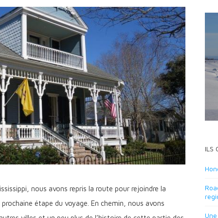
ILS
Hond
Road
sissippi, nous avons repris la route pour rejoindre la
regi
et prochaine étape du voyage. En chemin, nous avons
Une
tres villes et un peu plus de l’histoire de cette partie des