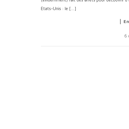
Etats-Unis : le […]
En
6 