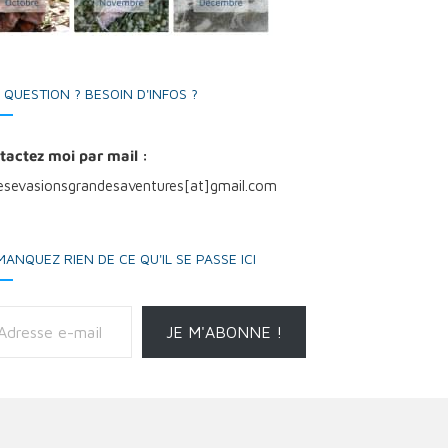
 QUESTION ? BESOIN D'INFOS ?
tactez moi par mail :
tesevasionsgrandesaventures[at]gmail.com
MANQUEZ RIEN DE CE QU'IL SE PASSE ICI
il
JE M'ABONNE !