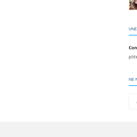
UNE
Con
pti
NE 
Adresse e-ma