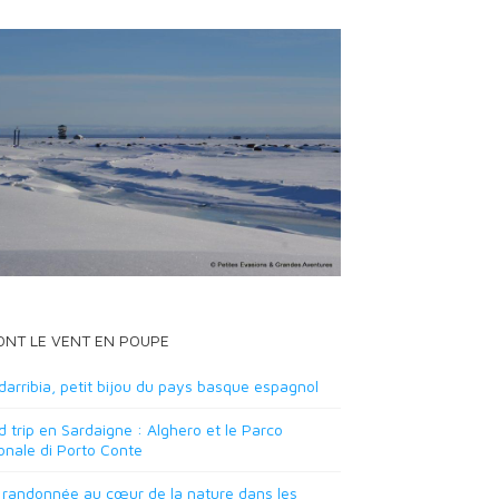
 ONT LE VENT EN POUPE
arribia, petit bijou du pays basque espagnol
 trip en Sardaigne : Alghero et le Parco
onale di Porto Conte
 randonnée au cœur de la nature dans les