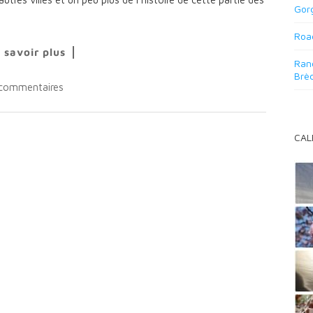
Gor
Road
 savoir plus
Rand
Brè
commentaires
CAL