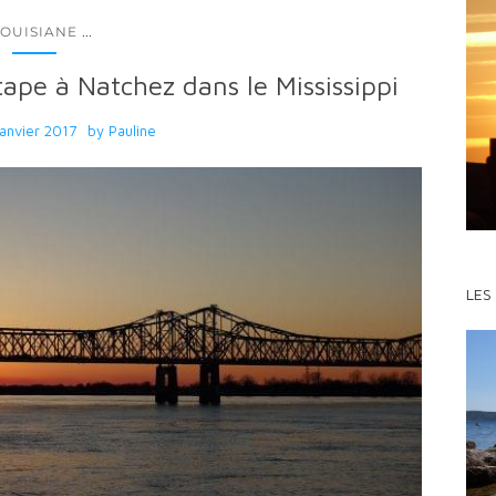
...
LOUISIANE
tape à Natchez dans le Mississippi
janvier 2017
by
Pauline
LES