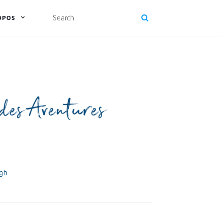
OPOS
rgh