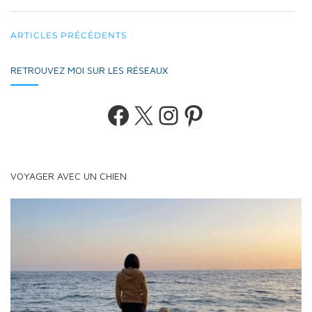
NAVIGATION
ARTICLES PRÉCÉDENTS
AU
RETROUVEZ MOI SUR LES RÉSEAUX
SEIN
DES
Facebook
X
Instagram
Pinterest
ARTICLES
VOYAGER AVEC UN CHIEN