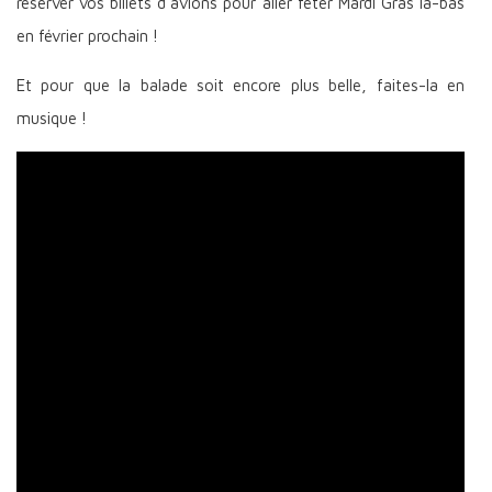
réserver vos billets d'avions pour aller fêter Mardi Gras là-bas
en février prochain !
Et pour que la balade soit encore plus belle, faites-la en
musique !