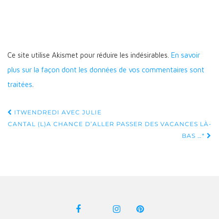
Ce site utilise Akismet pour réduire les indésirables.
En savoir
plus sur la façon dont les données de vos commentaires sont
traitées
.
Navigation
ITWENDREDI AVEC JULIE
d'article
CANTAL (L)A CHANCE D’ALLER PASSER DES VACANCES LÀ-
BAS …*