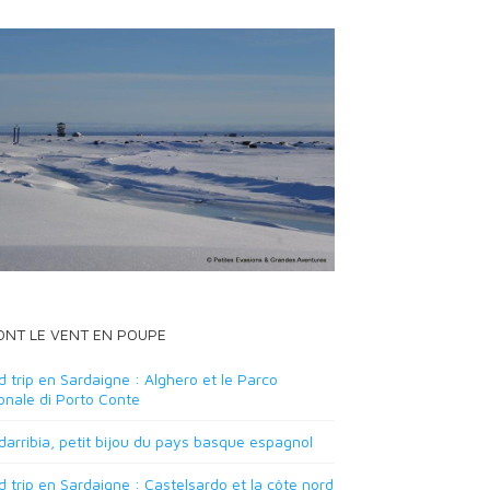
 ONT LE VENT EN POUPE
 trip en Sardaigne : Alghero et le Parco
onale di Porto Conte
arribia, petit bijou du pays basque espagnol
 trip en Sardaigne : Castelsardo et la côte nord