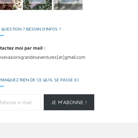
 QUESTION ? BESOIN D'INFOS ?
tactez moi par mail :
tesevasionsgrandesaventures[at]gmail.com
MANQUEZ RIEN DE CE QU'IL SE PASSE ICI
il
JE M'ABONNE !