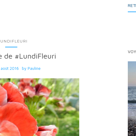
RET
LUNDIFLEURI
VOY
 de #LundiFleuri
 août 2016
by
Pauline