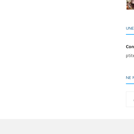
UNE
Con
pti
NE 
Adresse e-ma