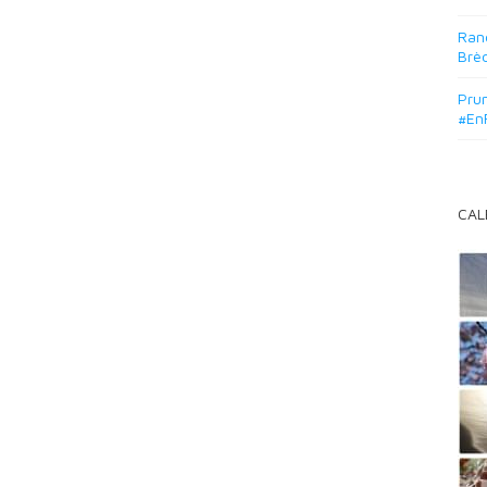
Rand
Brè
Prun
#En
CAL