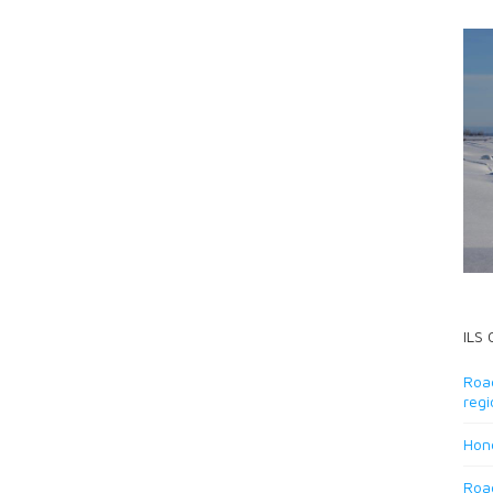
ILS
Road
regi
Hond
Road