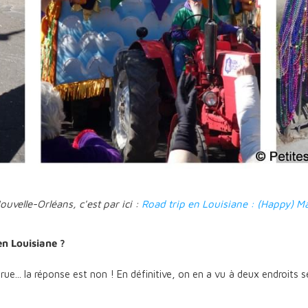
uvelle-Orléans, c'est par ici :
Road trip en Louisiane : (Happy) Ma
 en Louisiane ?
e rue... la réponse est non ! En définitive, on en a vu à deux endroits