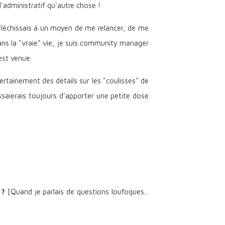
l'administratif qu'autre chose !
éfléchissais à un moyen de me relancer, de me
: dans la "vraie" vie, je suis community manager
est venue.
certainement des détails sur les "coulisses" de
'essaierais toujours d'apporter une petite dose
 ?
[Quand je parlais de questions loufoques...