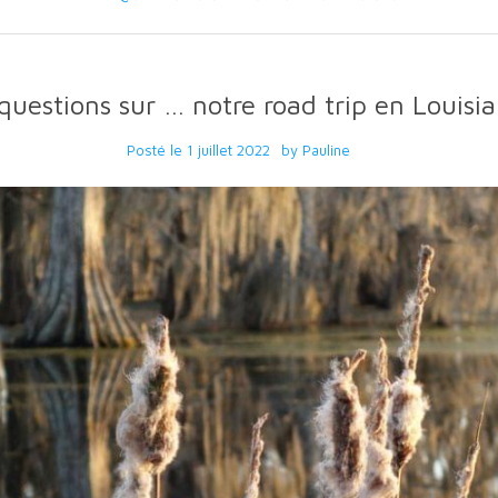
questions sur … notre road trip en Louisi
Posté le
1 juillet 2022
by
Pauline