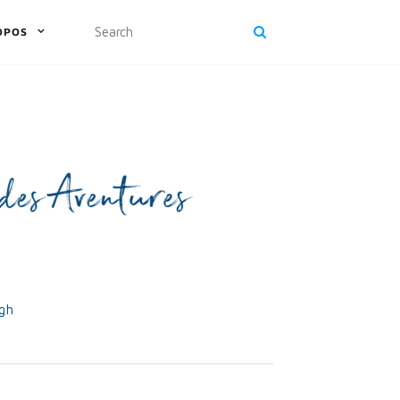
OPOS
rgh