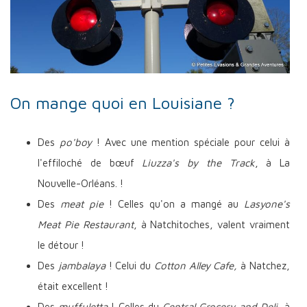
On mange quoi en Louisiane ?
Des
po'boy
! Avec une mention spéciale pour celui à
l'effiloché de bœuf
Liuzza's by the Track
, à La
Nouvelle-Orléans. !
Des
meat pie
! Celles qu'on a mangé au
Lasyone's
Meat Pie Restaurant
, à Natchitoches,
valent vraiment
le détour !
Des
jambalaya
! Celui du
Cotton Alley Cafe,
à Natchez,
était excellent !
Des
muffuletta
! Celles du
Central Grocery and Deli
, à