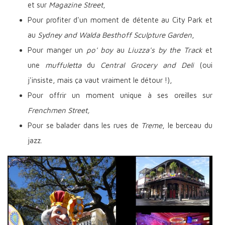
et sur
Magazine Street
,
Pour profiter d'un moment de détente au City Park et
au
Sydney and Walda Besthoff Sculpture Garden
,
Pour manger un
po' boy
au
Liuzza's by the Track
et
une
muffuletta
du
Central Grocery and Deli
(oui
j'insiste, mais ça vaut vraiment le détour !),
Pour offrir un moment unique à ses oreilles sur
Frenchmen Street,
Pour se balader dans les rues de
Treme
, le berceau du
jazz.