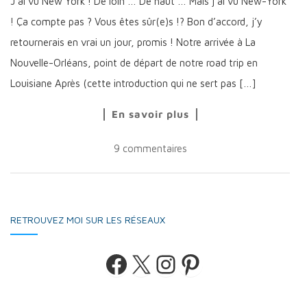
J’ai vu New York ! De loin … De haut … Mais j’ai vu New-York
! Ça compte pas ? Vous êtes sûr(e)s !? Bon d’accord, j’y
retournerais en vrai un jour, promis ! Notre arrivée à La
Nouvelle-Orléans, point de départ de notre road trip en
Louisiane Après (cette introduction qui ne sert pas […]
En savoir plus
9 commentaires
RETROUVEZ MOI SUR LES RÉSEAUX
Facebook
X
Instagram
Pinterest