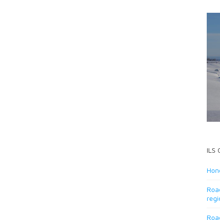
ILS
Hond
Road
regi
Road