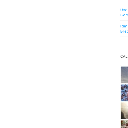
Une
Gor
Rand
Brè
CAL