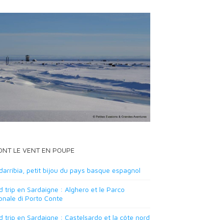
 ONT LE VENT EN POUPE
arribia, petit bijou du pays basque espagnol
 trip en Sardaigne : Alghero et le Parco
onale di Porto Conte
 trip en Sardaigne : Castelsardo et la côte nord