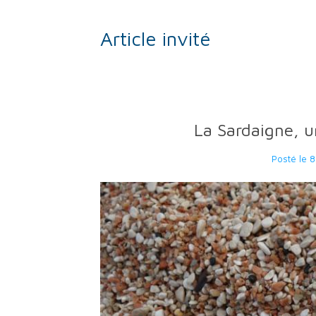
Article invité
La Sardaigne, u
Posté le
8