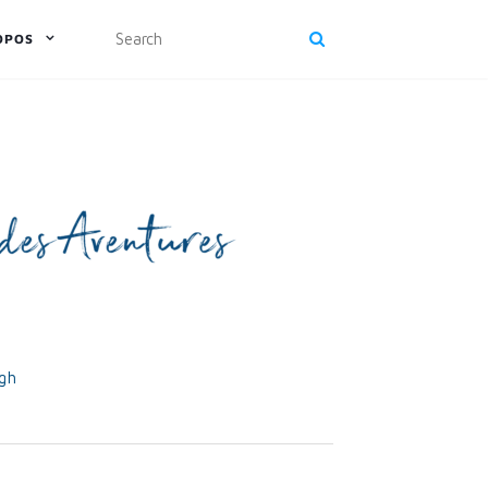
OPOS
rgh