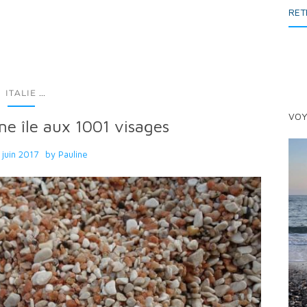
RET
...
ITALIE
VOY
ne île aux 1001 visages
 juin 2017
by
Pauline