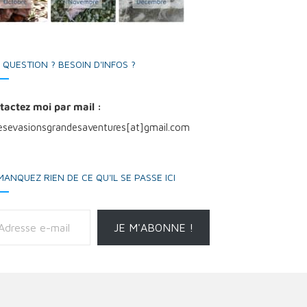
 QUESTION ? BESOIN D'INFOS ?
tactez moi par mail :
tesevasionsgrandesaventures[at]gmail.com
MANQUEZ RIEN DE CE QU'IL SE PASSE ICI
il
JE M'ABONNE !