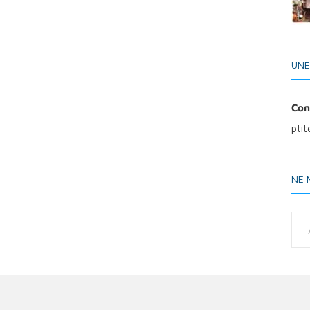
UNE
Con
pti
NE 
Adresse e-ma