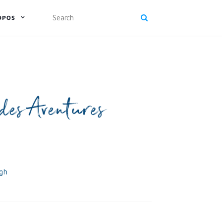
OPOS
rgh