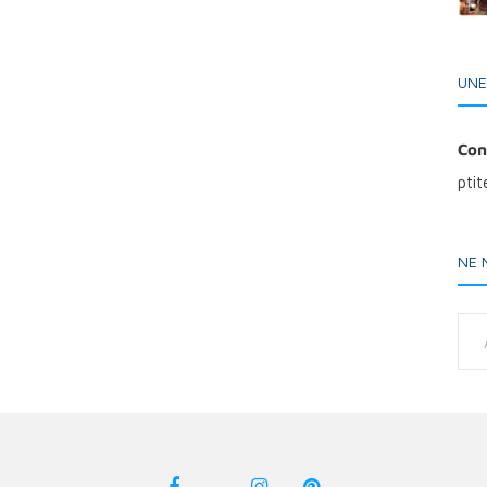
UNE
Con
pti
NE 
Adresse e-ma