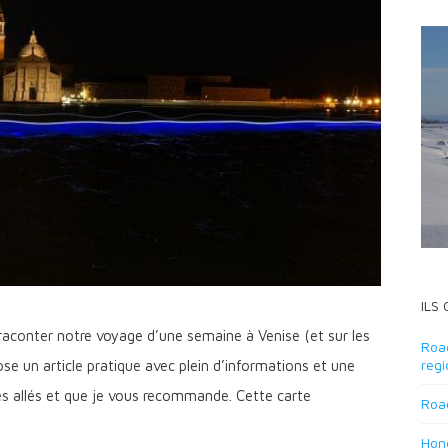
ILS
raconter notre voyage d’une semaine à Venise (et sur les
Road
regi
ose un article pratique avec plein d’informations et une
s allés et que je vous recommande. Cette carte
Road
Hond