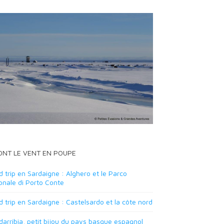
 ONT LE VENT EN POUPE
 trip en Sardaigne : Alghero et le Parco
onale di Porto Conte
 trip en Sardaigne : Castelsardo et la côte nord
arribia, petit bijou du pays basque espagnol