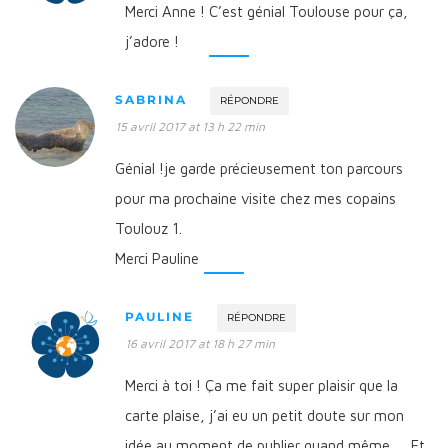
Merci Anne ! C’est génial Toulouse pour ça,
j’adore !
SABRINA
RÉPONDRE
15 avril 2017 at 13 h 22 min
Génial !je garde précieusement ton parcours
pour ma prochaine visite chez mes copains
Toulouz 1.
Merci Pauline
PAULINE
RÉPONDRE
16 avril 2017 at 18 h 27 min
Merci à toi ! Ça me fait super plaisir que la
carte plaise, j’ai eu un petit doute sur mon
idée au moment de publier quand même … Et