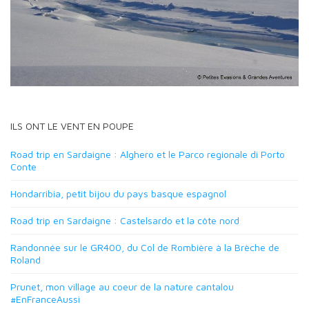
ILS ONT LE VENT EN POUPE
Road trip en Sardaigne : Alghero et le Parco regionale di Porto
Conte
Hondarribia, petit bijou du pays basque espagnol
Road trip en Sardaigne : Castelsardo et la côte nord
Randonnée sur le GR400, du Col de Rombière à la Brèche de
Roland
Prunet, mon village au coeur de la nature cantalou
#EnFranceAussi