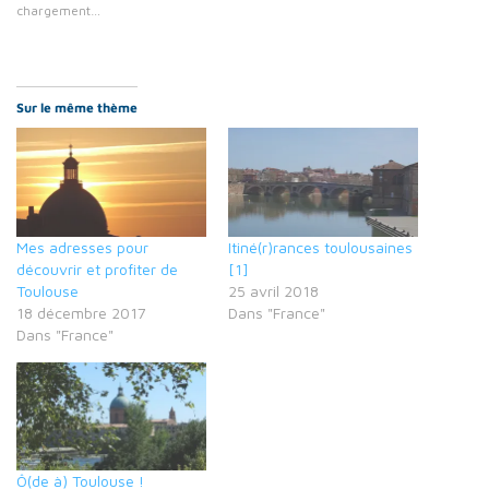
chargement…
Sur le même thème
Mes adresses pour
Itiné(r)rances toulousaines
découvrir et profiter de
[1]
Toulouse
25 avril 2018
18 décembre 2017
Dans "France"
Dans "France"
Ô(de à) Toulouse !