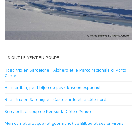
ILS ONT LE VENT EN POUPE
Road trip en Sardaigne : Alghero et le Parco regionale di Porto
Conte
Hondarribia, petit bijou du pays basque espagnol
Road trip en Sardaigne : Castelsardo et la côte nord
Kercabellec, coup de Ker sur la Côte d'Amour
Mon carnet pratique (et gourmand) de Bilbao et ses environs