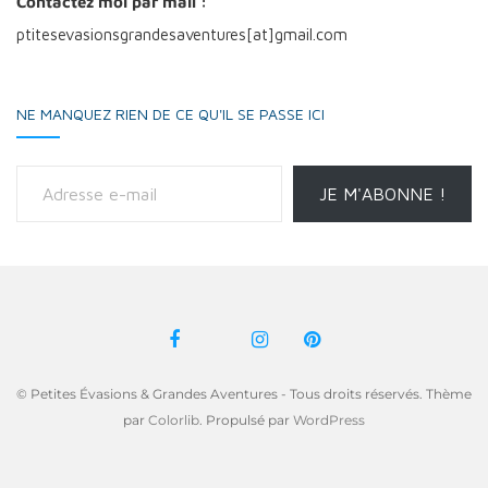
Contactez moi par mail :
ptitesevasionsgrandesaventures[at]gmail.com
NE MANQUEZ RIEN DE CE QU'IL SE PASSE ICI
Adresse e-mail
JE M'ABONNE !
© Petites Évasions & Grandes Aventures - Tous droits réservés. Thème
par
Colorlib
. Propulsé par
WordPress