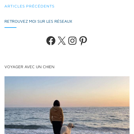
NAVIGATION
ARTICLES PRÉCÉDENTS
AU
RETROUVEZ MOI SUR LES RÉSEAUX
SEIN
DES
Facebook
X
Instagram
Pinterest
ARTICLES
VOYAGER AVEC UN CHIEN