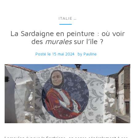
...
ITALIE
La Sardaigne en peinture : où voir
des
murales
sur l’île ?
Posté le
15 mai 2024
by
Pauline