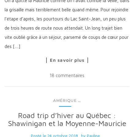
On a quitté la Mauricie comme on l’avait connue la veille, dans
la grisaille mais terriblement belle quand même. Pour rejoindre
l’étape d’après, les pourtours du Lac Saint-Jean, un peu plus
de trois heures de route nous attendait. Un long trajet bien
vite oublié grâce à un séjour, parsemé de coups de cœur pour
des […]
En savoir plus
18 commentaires
...
AMÉRIQUE
Road trip d’hiver au Québec :
Shawinigan et la Moyenne-Mauricie
Posté le
24 octobre 2018
by
Pauline