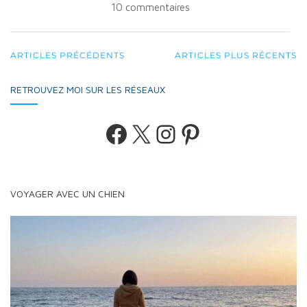
10 commentaires
NAVIGATION
ARTICLES PRÉCÉDENTS
ARTICLES PLUS RÉCENTS
AU
RETROUVEZ MOI SUR LES RÉSEAUX
SEIN
DES
Facebook
X
Instagram
Pinterest
ARTICLES
VOYAGER AVEC UN CHIEN