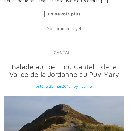
bercés par le bruit régulier de la rivière qui s’écoule […]
En savoir plus
No comments yet
...
CANTAL
Balade au cœur du Cantal : de la
Vallée de la Jordanne au Puy Mary
Posté le
25 mai 2018
by
Pauline