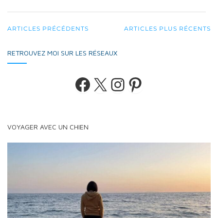
NAVIGATION
ARTICLES PRÉCÉDENTS
ARTICLES PLUS RÉCENTS
AU
RETROUVEZ MOI SUR LES RÉSEAUX
SEIN
DES
Facebook
X
Instagram
Pinterest
ARTICLES
VOYAGER AVEC UN CHIEN